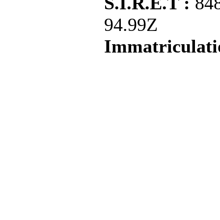
S.I.R.E.T :
84
94.99Z
Immatriculati