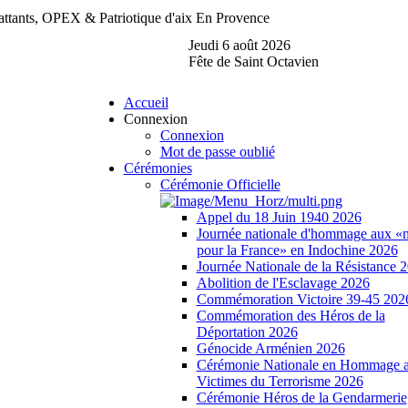
tants, OPEX & Patriotique d'aix En Provence
Jeudi 6 août 2026
Fête de Saint Octavien
Accueil
Connexion
Connexion
Mot de passe oublié
Cérémonies
Cérémonie Officielle
Appel du 18 Juin 1940 2026
Journée nationale d'hommage aux «
pour la France» en Indochine 2026
Journée Nationale de la Résistance 
Abolition de l'Esclavage 2026
Commémoration Victoire 39-45 202
Commémoration des Héros de la
Déportation 2026
Génocide Arménien 2026
Cérémonie Nationale en Hommage 
Victimes du Terrorisme 2026
Cérémonie Héros de la Gendarmerie