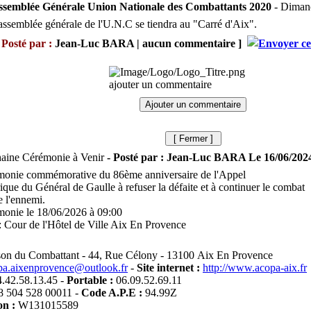
ssemblée Générale Union Nationale des Combattants 2020
- Dimanc
assemblée générale de l'U.N.C se tiendra au "Carré d'Aix".
[
Posté par :
Jean-Luc BARA
|
aucun commentaire
]
ajouter un commentaire
[ Fermer ]
aine Cérémonie à Venir
- Posté par : Jean-Luc BARA Le 16/06/2024
onie commémorative du 86ème anniversaire de l'Appel
rique du Général de Gaulle à refuser la défaite et à continuer le combat
e l'ennemi.
onie le 18/06/2026 à 09:00
: Cour de l'Hôtel de Ville Aix En Provence
on du Combattant - 44, Rue Célony - 13100 Aix En Provence
pa.aixenprovence@outlook.fr
-
Site internet :
http://www.acopa-aix.fr
4.42.58.13.45
-
Portable :
06.09.52.69.11
8 504 528 00011
-
Code A.P.E :
94.99Z
on :
W131015589