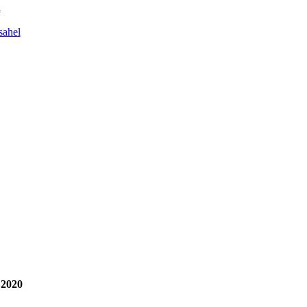
n
sahel
 2020