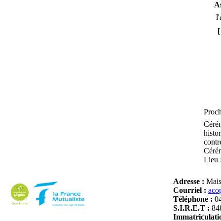
A
l'
Proch
Cérém
histo
contr
Cérém
Lieu 
Adresse :
Mais
Courriel :
aco
Téléphone :
0
S.I.R.E.T :
84
Immatriculati