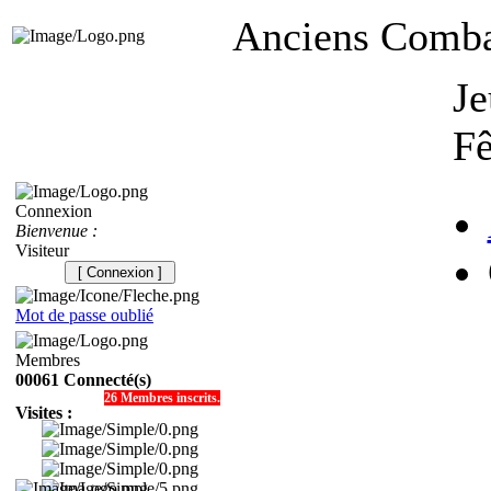
Anciens Combat
Je
Fê
Connexion
Bienvenue :
Visiteur
[ Connexion ]
Mot de passe oublié
Membres
00061 Connecté(s)
26 Membres inscrits.
Visites :