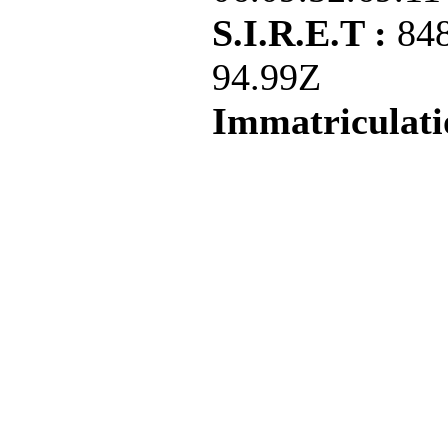
S.I.R.E.T :
84
94.99Z
Immatriculati